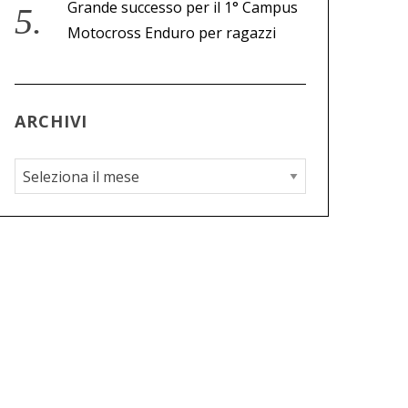
Grande successo per il 1° Campus
Motocross Enduro per ragazzi
ARCHIVI
A
r
c
h
i
v
i