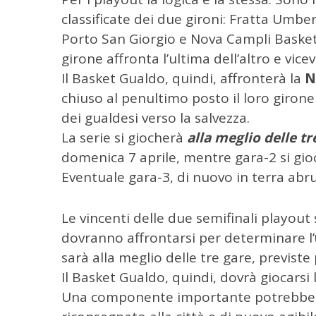
e
r
classificate dei due gironi: Fratta Umbe
c
Porto San Giorgio e Nova Campli Basket d
a
girone affronta l’ultima dell’altro e vice
p
Il Basket Gualdo, quindi, affronterà la
N
e
r
chiuso al penultimo posto il loro girone
:
dei gualdesi verso la salvezza.
La serie si giocherà
alla meglio delle tr
domenica 7 aprile, mentre gara-2 si gi
Eventuale gara-3, di nuovo in terra abr
Le vincenti delle due semifinali playou
dovranno affrontarsi per determinare l’
sarà alla meglio delle tre gare, previste
Il Basket Gualdo, quindi, dovrà giocarsi 
Una componente importante potrebbe 