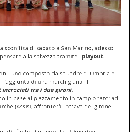
la sconfitta di sabato a San Marino, adesso
pensare alla salvezza tramite i
playout
.
gironi. Uno composto da squadre di Umbria e
 l’aggiunta di una marchigiana. Il
 incrociati tra i due gironi.
ano in base al piazzamento in campionato: ad
he (Assisi) affronterà l’ottava del girone
infatti finite ai playout le ultime due