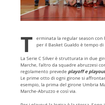
T
erminata la regular season con 
per il Basket Gualdo è tempo di 
La Serie C Silver è strutturata in due 
Marche, l’altro da squadre abruzzesi con
regolamento prevede
playoff e playout
Le prime otto di ogni girone si affront
esempio, la prima del girone Umbria Marc
Marche-Abruzzo e così via.
C
Per i playout la logica è la stessa. Sono 