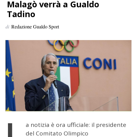
p
Malagò verrà a Gualdo
e
Tadino
r
:
di
Redazione Gualdo Sport
L
a notizia è ora ufficiale: il presidente
del Comitato Olimpico