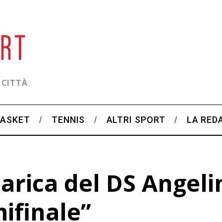
 CITTÀ
BASKET
TENNIS
ALTRI SPORT
LA RED
carica del DS Angel
ifinale”