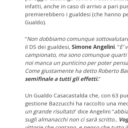
infatti, anche in caso di arrivo a pari pun
premierebbero i gualdesi (che hanno pe
Gualdo).
“
Non dobbiamo comunque sottovalutare l
il DS dei gualdesi,
Simone Angelini
. “
E’ 
campionato, ma sono comunque quarti e 
noi manca un punticino per poter pensare
Come giustamente ha detto Roberto Bal
C
e
semifinale a tutti gli effetti.
”
r
c
Un Gualdo Casacastalda che, con 63 punt
a
p
gestione Bazzucchi ha raccolto una medi
e
un grande risultato
” dice Angelini “
abbia
r
sugli almanacchi non ci sarà scritto..
Vog
:
vittorie che contano, e penso che tutto i