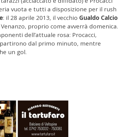
razzi (acciaccato e diffidato) e Procacci
ieria vuota e tutti a disposizione per il rush
re
: il 28 aprile 2013, il vecchio
Gualdo Calcio
an Venanzo, proprio come avverrà domenica.
onenti dell’attuale rosa: Procacci,
i partirono dal primo minuto, mentre
he un gol.