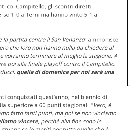
ti col Campitello, gli scontri diretti
rso 1-0 a Terni ma hanno vinto 5-1 a
a partita contro il San Venanzo
” ammonisce
vero che loro non hanno nulla da chiedere al
vorranno terminare al meglio la stagione. A
 poi alla finale playoff contro il Campitello.
ducci,
quella di domenica per noi sarà una
i conquistati quest’anno, nel biennio di
a superiore a 60 punti stagionali. “
Vero, è
mo fatto tanti punti, ma poi se non vinciamo
liamo vincere
, perchè alla fine sono le
l gruppo se lo meriti per tutto quello che è