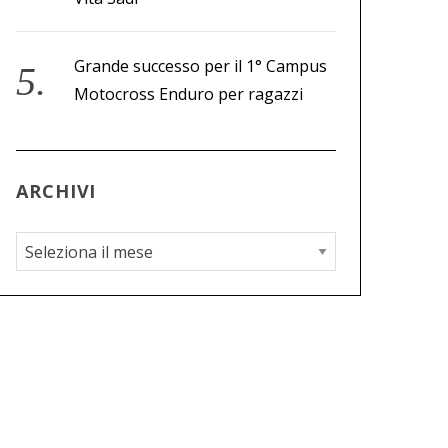
Grande successo per il 1° Campus
Motocross Enduro per ragazzi
ARCHIVI
A
r
c
h
i
v
i