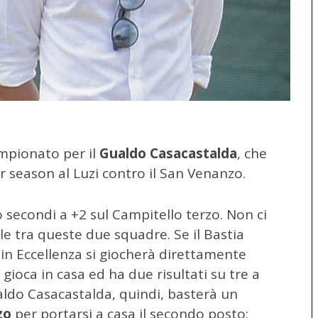
ampionato per il
Gualdo Casacastalda
, che
 season al Luzi contro il San Venanzo.
o secondi a +2 sul Campitello terzo. Non ci
ale tra queste due squadre. Se il Bastia
e in Eccellenza si giocherà direttamente
ioca in casa ed ha due risultati su tre a
aldo Casacastalda, quindi, basterà un
zo
per portarsi a casa il secondo posto: