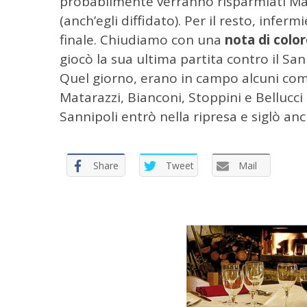
probabilmente verranno risparmiati Mata
(anch’egli diffidato). Per il resto, inferm
finale. Chiudiamo con una
nota di colo
giocò la sua ultima partita contro il S
Quel giorno, erano in campo alcuni comp
Matarazzi, Bianconi, Stoppini e Bellucc
Sannipoli entrò nella ripresa e siglò anc
Share
Tweet
Mail