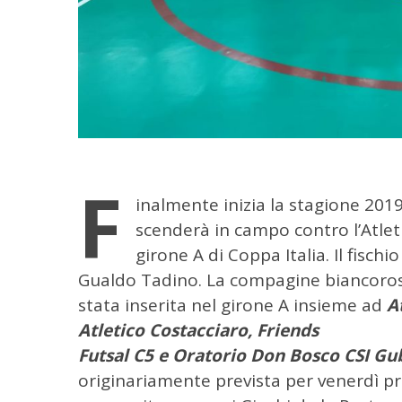
F
inalmente inizia la stagione 201
scenderà in campo contro l’Atlet
girone A di Coppa Italia.
Il fischi
Gualdo Tadino. La compagine biancorossa
stata inserita nel girone A insieme ad
At
C
Atletico Costacciaro, Friends
e
r
Futsal C5 e Oratorio Don Bosco CSI Gu
c
originariamente prevista per venerdì pr
a