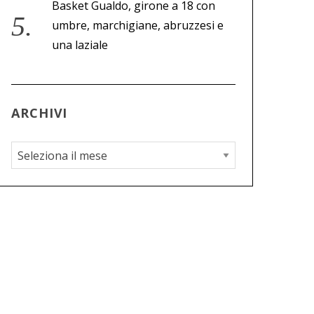
Basket Gualdo, girone a 18 con
umbre, marchigiane, abruzzesi e
una laziale
ARCHIVI
A
r
c
h
i
v
i