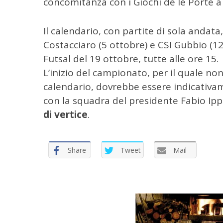
concomitanza con i Giochi de le Porte a 
p
e
r
Il calendario, con partite di sola andata,
:
Costacciaro (5 ottobre) e CSI Gubbio (12 
Futsal del 19 ottobre, tutte alle ore 15.
L’inizio del campionato, per il quale non 
calendario, dovrebbe essere indicativa
con la squadra del presidente Fabio Ipp
di vertice
.
Share
Tweet
Mail