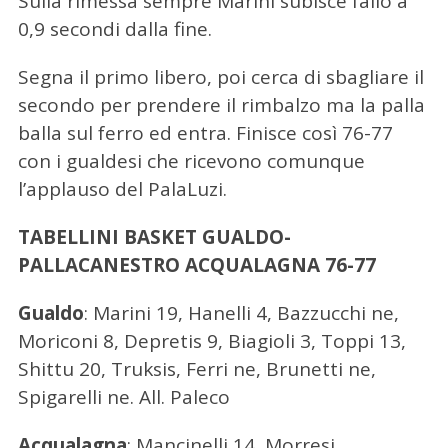
Sulla rimessa sempre Marini subisce fallo a
0,9 secondi dalla fine.
Segna il primo libero, poi cerca di sbagliare il
secondo per prendere il rimbalzo ma la palla
balla sul ferro ed entra. Finisce così 76-77
con i gualdesi che ricevono comunque
l’applauso del PalaLuzi.
TABELLINI BASKET GUALDO-
PALLACANESTRO ACQUALAGNA 76-77
Gualdo
: Marini 19, Hanelli 4, Bazzucchi ne,
Moriconi 8, Depretis 9, Biagioli 3, Toppi 13,
Shittu 20, Truksis, Ferri ne, Brunetti ne,
Spigarelli ne. All. Paleco
Acqualagna
: Mancinelli 14, Morresi,