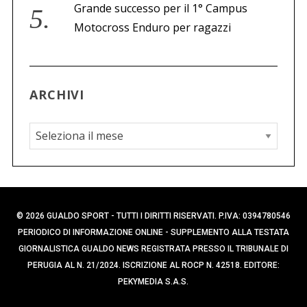
Grande successo per il 1° Campus
Motocross Enduro per ragazzi
ARCHIVI
A
r
c
h
i
© 2026 GUALDO SPORT - TUTTI I DIRITTI RISERVATI. P.IVA: 0394780546
v
PERIODICO DI INFORMAZIONE ONLINE - SUPPLEMENTO ALLA TESTATA
i
GIORNALISTICA GUALDO NEWS REGISTRATA PRESSO IL TRIBUNALE DI
PERUGIA AL N. 21/2024. ISCRIZIONE AL ROCP N. 42518. EDITORE:
PEKYMEDIA S.A.S.