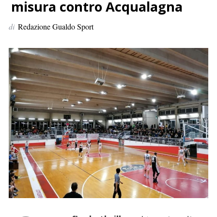
p
misura contro Acqualagna
e
di
Redazione Gualdo Sport
r
: