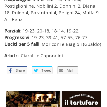
Postiglioni ne, Nobilini 2, Donnini 2, Diana
18, Puleo 4, Barantani 4, Beligni 24, Muffa 9.
C
e
All. Renzi
r
c
Parziali
: 19-23, 20-18, 18-14, 19-22.
a
Progressivi
: 19-23, 39-41, 57-55, 76-77.
p
Usciti per 5 falli
: Moriconi e Biagioli (Gualdo)
e
r
Arbitri
: Ciaralli e Caporalini
:
Share
Tweet
Mail