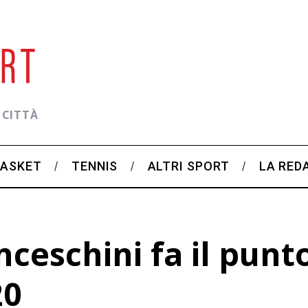
 CITTÀ
BASKET
TENNIS
ALTRI SPORT
LA RED
ceschini fa il punto
20