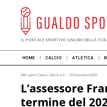
IL PORTALE SPORTIVO ONLINE DELLA TUA
HOME
CALCIO
ATLETICA
Altri sport
,
Calcio
,
Calcio a 5
30 Dicembre 2020
L’assessore Fran
termine del 20