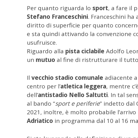
C
Per quanto riguarda lo
sport
, a fare il
e
r
Stefano Franceschini
. Franceschini ha 
c
diritto di superficie per quanto concer
a
e sta quindi attivando la convenzione co
p
usufruisce.
e
r
Riguardo alla
pista ciclabile
Adolfo Leon
:
un
mutuo
al fine di ristrutturare il tutto
Il
vecchio stadio comunale
adiacente al
centro per l’
atletica leggera
, mentre c’
dell’
antistadio Nello Saltutti
. In tal se
al bando “
sport e periferie
” indetto dal
2021, inoltre, è molto probabile l’arriv
Adriatico
in programma dal 10 al 16 ma