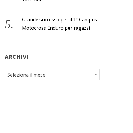
Grande successo per il 1° Campus
Motocross Enduro per ragazzi
ARCHIVI
A
r
c
h
i
v
i