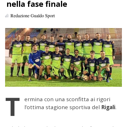
p
nella fase finale
e
di
Redazione Gualdo Sport
r
:
T
ermina con una sconfitta ai rigori
l’ottima stagione sportiva del
Rigali
.