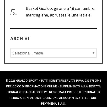
Basket Gualdo, girone a 18 con umbre,
marchigiane, abruzzesi e una laziale
ARCHIVI
A
r
c
h
i
© 2026 GUALDO SPORT - TUTTI I DIRITTI RISERVATI. P.IVA: 0394780546
v
PERIODICO DI INFORMAZIONE ONLINE - SUPPLEMENTO ALLA TESTATA
i
GIORNALISTICA GUALDO NEWS REGISTRATA PRESSO IL TRIBUNALE DI
PERUGIA AL N. 21/2024. ISCRIZIONE AL ROCP N. 42518. EDITORE:
PEKYMEDIA S.A.S.