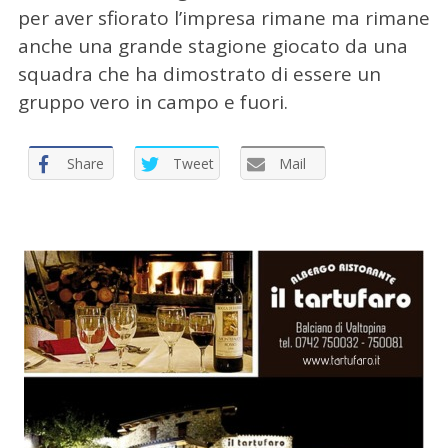
per aver sfiorato l’impresa rimane ma rimane
anche una grande stagione giocato da una
squadra che ha dimostrato di essere un
gruppo vero in campo e fuori.
C
e
Share
Tweet
Mail
r
c
a
p
e
r
: