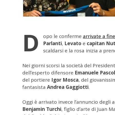
D
opo le conferme
arrivate a fin
Parlanti
,
Levato
e
capitan
Nut
scaldarsi e la rosa inizia a pre
Nei giorni scorsi la società del President
C
dell’esperto difensore
Emanuele Pascol
e
del portiere
Igor Mosca
, del giovanissi
r
fantasista
Andrea Gaggiotti
.
c
a
p
Oggi è arrivato invece l’annuncio degli a
e
Benjamin Turchi
, figlio d’arte di Juan M
r