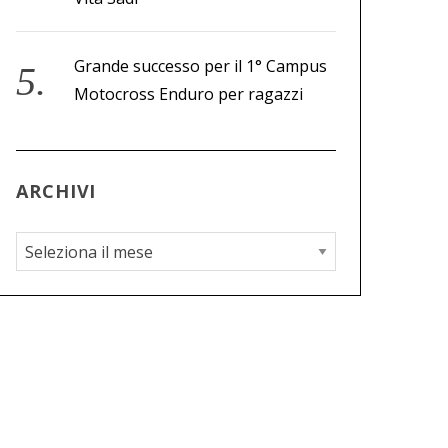
Grande successo per il 1° Campus
Motocross Enduro per ragazzi
ARCHIVI
A
r
c
h
i
v
i