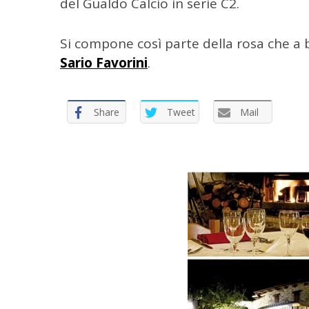
del Gualdo Calcio in serie C2.
:
Si compone così parte della rosa che a 
Sario Favorini
.
Share
Tweet
Mail