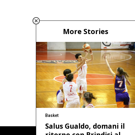
More Stories
Basket
Salus Gualdo, domani il
ritorno con Brindisi al