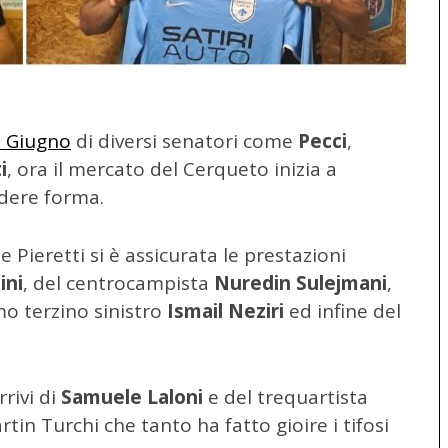
e Giugno
di diversi senatori come
Pecci
,
i
, ora il mercato del Cerqueto inizia a
ndere forma.
e Pieretti si è assicurata le prestazioni
ini
, del centrocampista
Nuredin Sulejmani
,
mo terzino sinistro
Ismail Neziri
ed infine del
rrivi di
Samuele Laloni
e del trequartista
artin Turchi che tanto ha fatto gioire i tifosi