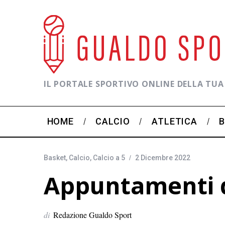
IL PORTALE SPORTIVO ONLINE DELLA TUA
HOME
CALCIO
ATLETICA
Basket
,
Calcio
,
Calcio a 5
2 Dicembre 2022
Appuntamenti d
di
Redazione Gualdo Sport