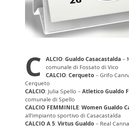
C
ALCIO
:
Gualdo Casacastalda
– 
comunale di Fossato di Vico
CALCIO
:
Cerqueto
– Grifo Cann
Cerqueto
C
CALCIO
: Julia Spello –
Atletico Gualdo 
e
comunale di Spello
r
c
CALCIO FEMMINILE
:
Women Gualdo Ca
a
all’impianto sportivo di Casacastalda
p
CALCIO A 5
:
Virtus Gualdo
– Real Cannar
e