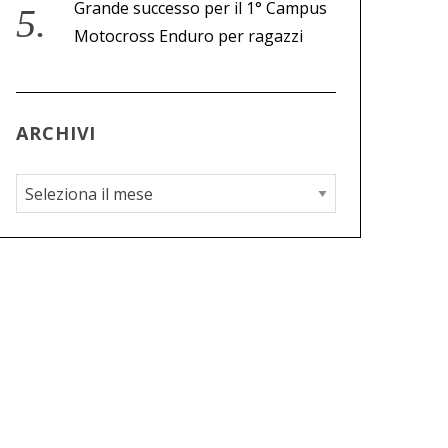
Grande successo per il 1° Campus
Motocross Enduro per ragazzi
ARCHIVI
A
r
c
h
i
v
i