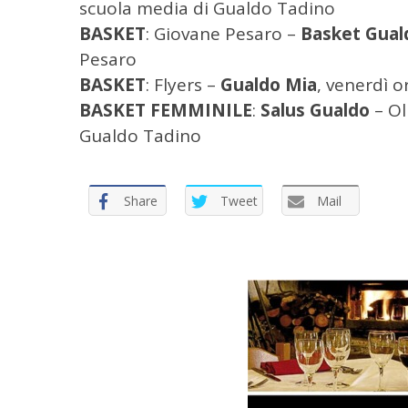
scuola media di Gualdo Tadino
r
:
BASKET
: Giovane Pesaro –
Basket Gual
Pesaro
BASKET
: Flyers –
Gualdo Mia
, venerdì o
BASKET FEMMINILE
:
Salus Gualdo
– Ol
Gualdo Tadino
Share
Tweet
Mail