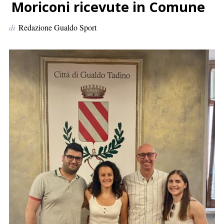
p
Moriconi ricevute in Comune
e
di
Redazione Gualdo Sport
r
: