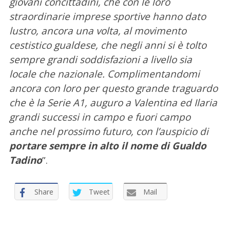
giovani concittadini, che con le loro
straordinarie imprese sportive hanno dato
lustro, ancora una volta, al movimento
cestistico gualdese, che negli anni si è tolto
sempre grandi soddisfazioni a livello sia
locale che nazionale. Complimentandomi
ancora con loro per questo grande traguardo
che è la Serie A1, auguro a Valentina ed Ilaria
C
grandi successi in campo e fuori campo
e
anche nel prossimo futuro, con l’auspicio di
r
portare sempre in alto il nome di Gualdo
c
Tadino
”.
a
p
e
Share
Tweet
Mail
r
: