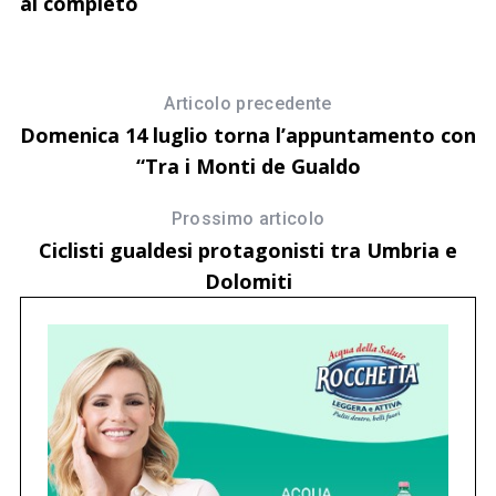
al completo
f
p
Articolo precedente
Domenica 14 luglio torna l’appuntamento con
“Tra i Monti de Gualdo
Prossimo articolo
Ciclisti gualdesi protagonisti tra Umbria e
Dolomiti