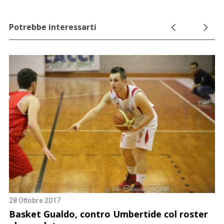
Potrebbe interessarti
28 Ottobre 2017
10
Basket Gualdo, contro Umbertide col roster
I