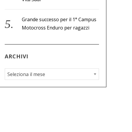
Grande successo per il 1° Campus
Motocross Enduro per ragazzi
ARCHIVI
A
r
c
h
i
v
i