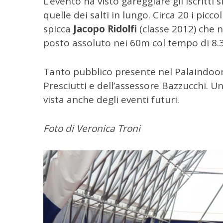
L’evento ha visto gareggiare gli iscritti s
quelle dei salti in lungo. Circa 20 i picco
spicca
Jacopo Ridolfi
(classe 2012) che n
posto assoluto nei 60m col tempo di 8.3
C
Tanto pubblico presente nel Palaindoor
e
Presciutti e dell’assessore Bazzucchi. U
r
vista anche degli eventi futuri.
c
a
p
Foto di Veronica Troni
e
r
: