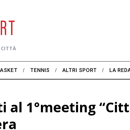
 CITTÀ
BASKET
TENNIS
ALTRI SPORT
LA RED
ti al 1°meeting “Cit
era