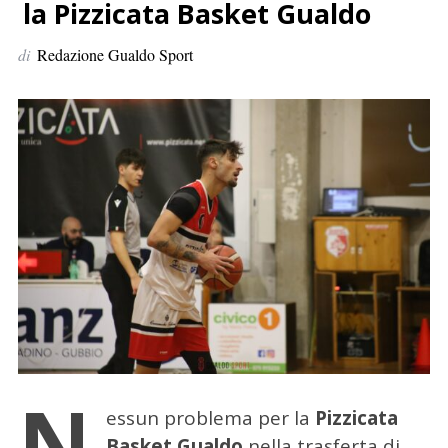
p
la Pizzicata Basket Gualdo
e
di
Redazione Gualdo Sport
r
:
N
essun problema per la
Pizzicata
Basket Gualdo
nella trasferta di