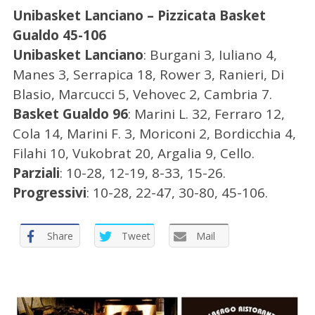
Unibasket Lanciano – Pizzicata Basket
Gualdo 45-106
Unibasket Lanciano
: Burgani 3, Iuliano 4,
Manes 3, Serrapica 18, Rower 3, Ranieri, Di
Blasio, Marcucci 5, Vehovec 2, Cambria 7.
Basket Gualdo 96
: Marini L. 32, Ferraro 12,
C
Cola 14, Marini F. 3, Moriconi 2, Bordicchia 4,
e
Filahi 10, Vukobrat 20, Argalia 9, Cello.
r
Parziali
: 10-28, 12-19, 8-33, 15-26.
c
Progressivi
: 10-28, 22-47, 30-80, 45-106.
a
p
e
Share
Tweet
Mail
r
: