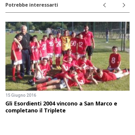
Potrebbe interessarti
15 Giugno 2016
Gli Esordienti 2004 vincono a San Marco e
completano il Triplete
4 
re
A
C