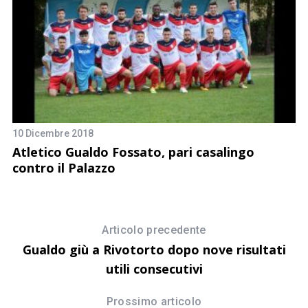
10 Dicembre 2018
12
Atletico Gualdo Fossato, pari casalingo
F
contro il Palazzo
s
o
Articolo precedente
Gualdo giù a Rivotorto dopo nove risultati
utili consecutivi
Prossimo articolo