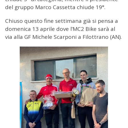
del gruppo Marco Cassetta chiude 19°.
C
Chiuso questo fine settimana già si pensa a
e
domenica 13 aprile dove l’MC2 Bike sarà al
r
via alla GF Michele Scarponi a Filottrano (AN).
c
a
p
e
r
: