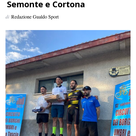
p
Semonte e Cortona
e
di
Redazione Gualdo Sport
r
: