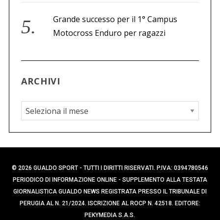
Grande successo per il 1° Campus
Motocross Enduro per ragazzi
ARCHIVI
A
r
c
h
i
© 2026 GUALDO SPORT - TUTTI I DIRITTI RISERVATI. P.IVA: 0394780546
v
PERIODICO DI INFORMAZIONE ONLINE - SUPPLEMENTO ALLA TESTATA
i
GIORNALISTICA GUALDO NEWS REGISTRATA PRESSO IL TRIBUNALE DI
PERUGIA AL N. 21/2024. ISCRIZIONE AL ROCP N. 42518. EDITORE:
PEKYMEDIA S.A.S.