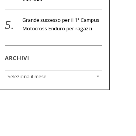
Grande successo per il 1° Campus
Motocross Enduro per ragazzi
ARCHIVI
A
r
c
h
i
v
i