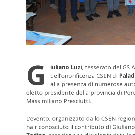
G
iuliano Luzi
, tesserato del GS 
dell’onorificenza CSEN di
Palad
alla presenza di numerose autori
eletto presidente della provincia di Pe
Massimiliano Presciutti.
C
L’evento, organizzato dallo CSEN regiona
e
ha riconosciuto il contributo di Giuliano
r
c