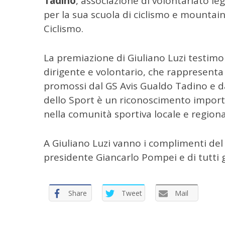
Tadino
, associazione di volontariato l
a
per la sua scuola di ciclismo e mountain
p
Ciclismo.
e
r
:
La premiazione di Giuliano Luzi testimo
dirigente e volontario, che rappresenta a
promossi dal GS Avis Gualdo Tadino e da
dello Sport è un riconoscimento importa
nella comunità sportiva locale e regiona
A Giuliano Luzi vanno i complimenti del
presidente Giancarlo Pompei e di tutti gl
Share
Tweet
Mail