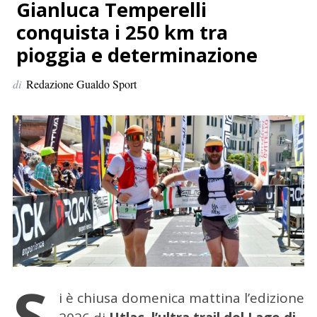
p
Gianluca Temperelli
e
conquista i 250 km tra
r
pioggia e determinazione
:
di
Redazione Gualdo Sport
S
i è chiusa domenica mattina l’edizione