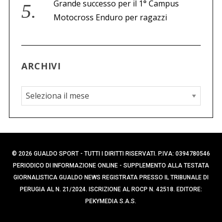
Grande successo per il 1° Campus
Motocross Enduro per ragazzi
ARCHIVI
A
r
c
h
i
© 2026 GUALDO SPORT - TUTTI I DIRITTI RISERVATI. P.IVA: 0394780546
v
PERIODICO DI INFORMAZIONE ONLINE - SUPPLEMENTO ALLA TESTATA
i
GIORNALISTICA GUALDO NEWS REGISTRATA PRESSO IL TRIBUNALE DI
PERUGIA AL N. 21/2024. ISCRIZIONE AL ROCP N. 42518. EDITORE:
PEKYMEDIA S.A.S.