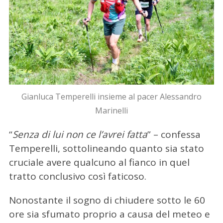
e
r
c
a
p
e
r
:
Gianluca Temperelli insieme al pacer Alessandro
Marinelli
“
Senza di lui non ce l’avrei fatta
” – confessa
Temperelli, sottolineando quanto sia stato
cruciale avere qualcuno al fianco in quel
tratto conclusivo così faticoso.
Nonostante il sogno di chiudere sotto le 60
ore sia sfumato proprio a causa del meteo e