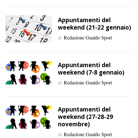
Appuntamenti del
C
weekend (21-22 gennaio)
e
di
Redazione Gualdo Sport
r
c
a
p
Appuntamenti del
e
weekend (7-8 gennaio)
r
:
di
Redazione Gualdo Sport
Appuntamenti del
weekend (27-28-29
novembre)
di
Redazione Gualdo Sport