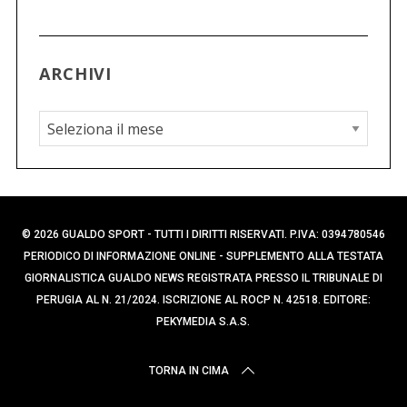
ARCHIVI
A
r
c
h
i
© 2026 GUALDO SPORT - TUTTI I DIRITTI RISERVATI. P.IVA: 0394780546
v
PERIODICO DI INFORMAZIONE ONLINE - SUPPLEMENTO ALLA TESTATA
i
GIORNALISTICA GUALDO NEWS REGISTRATA PRESSO IL TRIBUNALE DI
PERUGIA AL N. 21/2024. ISCRIZIONE AL ROCP N. 42518. EDITORE:
PEKYMEDIA S.A.S.
TORNA IN CIMA