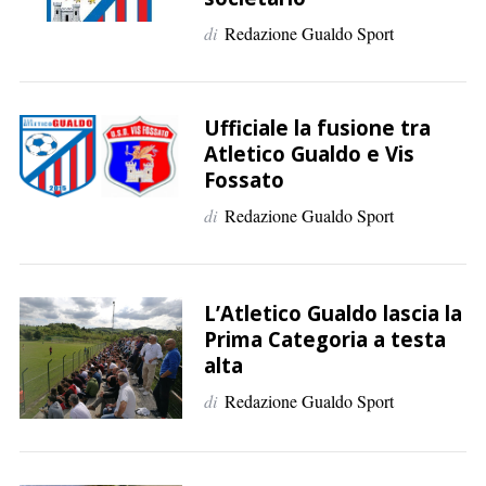
di
Redazione Gualdo Sport
Ufficiale la fusione tra
Atletico Gualdo e Vis
Fossato
C
e
di
Redazione Gualdo Sport
r
c
a
p
L’Atletico Gualdo lascia la
e
Prima Categoria a testa
r
alta
:
di
Redazione Gualdo Sport