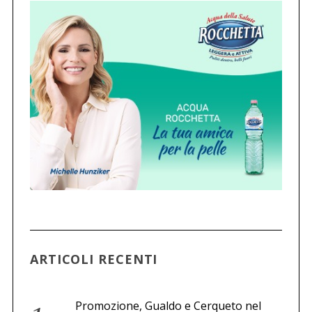
i
n
a
z
i
o
n
e
d
e
g
l
i
ARTICOLI RECENTI
a
r
t
Promozione, Gualdo e Cerqueto nel