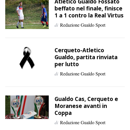
p
Atletico Gualdo Fossato
beffato nel finale, finisce
e
1 a 1 contro la Real Virtus
r
:
di
Redazione Gualdo Sport
Cerqueto-Atletico
Gualdo, partita rinviata
per lutto
di
Redazione Gualdo Sport
Gualdo Cas, Cerqueto e
Moranese avanti in
Coppa
di
Redazione Gualdo Sport