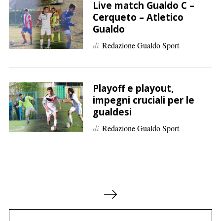
Live match Gualdo C –
Cerqueto – Atletico
Gualdo
di
Redazione Gualdo Sport
Playoff e playout,
impegni cruciali per le
gualdesi
di
Redazione Gualdo Sport
P
a
g