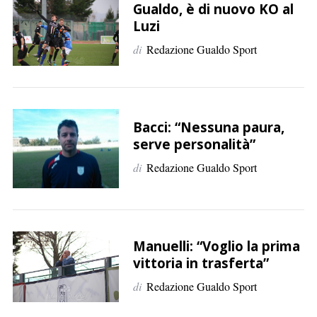
p
Gualdo, è di nuovo KO al
e
Luzi
r
di
Redazione Gualdo Sport
:
Bacci: “Nessuna paura,
serve personalità”
di
Redazione Gualdo Sport
Manuelli: “Voglio la prima
vittoria in trasferta”
di
Redazione Gualdo Sport