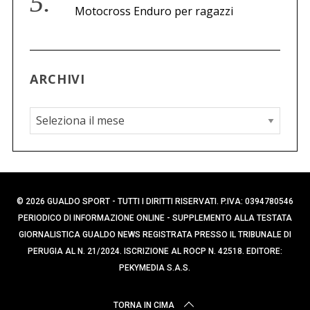
Motocross Enduro per ragazzi
ARCHIVI
A
r
c
h
i
© 2026 GUALDO SPORT - TUTTI I DIRITTI RISERVATI. P.IVA: 0394780546
v
PERIODICO DI INFORMAZIONE ONLINE - SUPPLEMENTO ALLA TESTATA
i
GIORNALISTICA GUALDO NEWS REGISTRATA PRESSO IL TRIBUNALE DI
PERUGIA AL N. 21/2024. ISCRIZIONE AL ROCP N. 42518. EDITORE:
PEKYMEDIA S.A.S.
TORNA IN CIMA