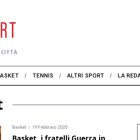
 CITTÀ
BASKET
TENNIS
ALTRI SPORT
LA RED
t
Basket
19 Febbraio 2020
Basket, i fratelli Guerra in