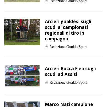
di
Redazione Gualdo Sport
Arcieri gualdesi sugli
scudi ai campionati
regionali di tiro in
campagna
di
Redazione Gualdo Sport
Arcieri Rocca Flea sugli
scudi ad Assisi
di
Redazione Gualdo Sport
C
e
r
Marco Nati campione
c