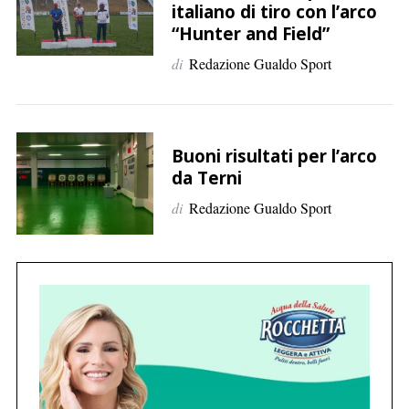
italiano di tiro con l’arco
a
“Hunter and Field”
p
e
di
Redazione Gualdo Sport
r
:
Buoni risultati per l’arco
da Terni
di
Redazione Gualdo Sport