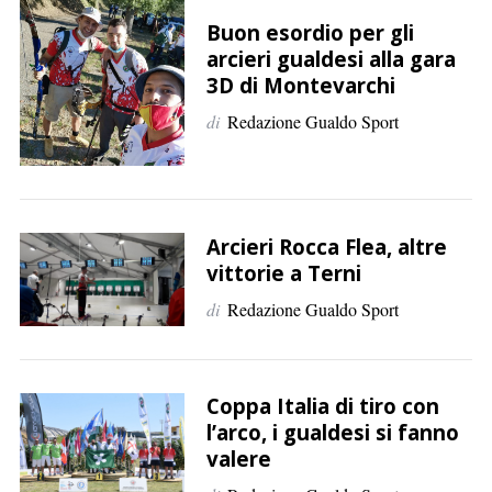
p
Buon esordio per gli
e
arcieri gualdesi alla gara
r
3D di Montevarchi
:
di
Redazione Gualdo Sport
Arcieri Rocca Flea, altre
vittorie a Terni
di
Redazione Gualdo Sport
Coppa Italia di tiro con
l’arco, i gualdesi si fanno
valere