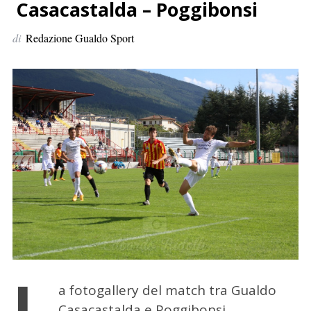
p
Casacastalda – Poggibonsi
e
di
Redazione Gualdo Sport
r
:
L
a fotogallery del match tra Gualdo
Casacastalda e Poggibonsi.