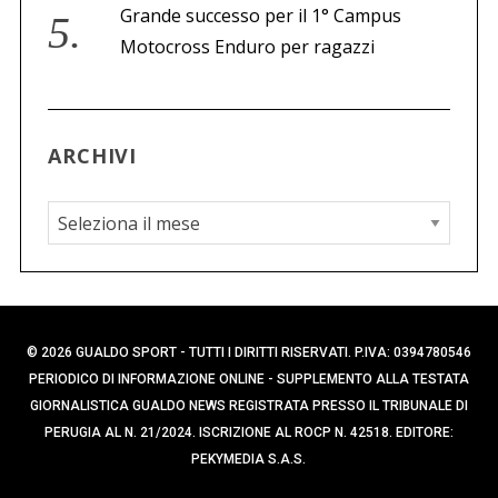
Grande successo per il 1° Campus
Motocross Enduro per ragazzi
ARCHIVI
A
r
c
h
i
© 2026 GUALDO SPORT - TUTTI I DIRITTI RISERVATI. P.IVA: 0394780546
v
PERIODICO DI INFORMAZIONE ONLINE - SUPPLEMENTO ALLA TESTATA
i
GIORNALISTICA GUALDO NEWS REGISTRATA PRESSO IL TRIBUNALE DI
PERUGIA AL N. 21/2024. ISCRIZIONE AL ROCP N. 42518. EDITORE:
PEKYMEDIA S.A.S.