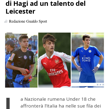
p
di Hagi ad un talento del
e
Leicester
r
:
di
Redazione Gualdo Sport
L
a Nazionale rumena Under 18 che
affronterà l’Italia ha nelle sue fila dei