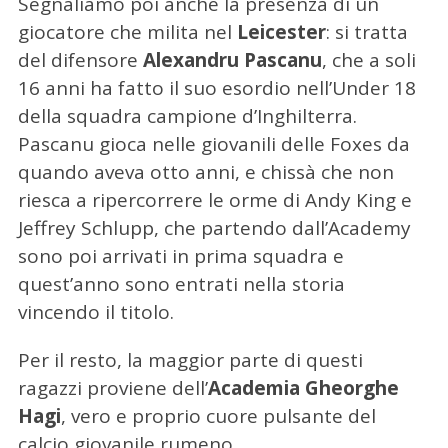
Segnaliamo poi anche la presenza di un
giocatore che milita nel
Leicester
: si tratta
C
del difensore
Alexandru Pascanu
, che a soli
e
16 anni ha fatto il suo esordio nell’Under 18
r
della squadra campione d’Inghilterra.
c
Pascanu gioca nelle giovanili delle Foxes da
a
p
quando aveva otto anni, e chissà che non
e
riesca a ripercorrere le orme di Andy King e
r
Jeffrey Schlupp, che partendo dall’Academy
:
sono poi arrivati in prima squadra e
quest’anno sono entrati nella storia
vincendo il titolo.
Per il resto, la maggior parte di questi
ragazzi proviene dell’
Academia Gheorghe
Hagi
, vero e proprio cuore pulsante del
calcio giovanile rumeno.