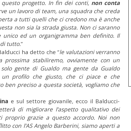
questo progetto. In fin dei conti,
non conta
erve un lavoro di team, una squadra che creda
perta a tutti quelli che ci credono ma è anche
uesta non sia la strada giusta. Non ci saranno
te unico ed un organigramma ben definito. Il
di tutto.
”
Balducci ha detto che “
le valutazioni verranno
a prossima stabiliremo, ovviamente con un
ve solo gente di Gualdo ma gente da Gualdo
un profilo che giusto, che ci piace e che
o ben preciso a questa società, vogliamo che
tina
e sul settore giovanile, ecco il Balducci-
tterà di migliorare l’aspetto qualitativo dei
cati proprio grazie a questo accordo. Noi non
itto con l’AS Angelo Barberini, siamo aperti a