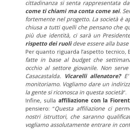
e
cittadinanza si senta rappresentata da 
r
come ti chiami ma conta come sei
. S
c
fortemente nel progetto. La società è a
a
chiusa a tutti quelli che pensano che q
p
e
più due identità, ci sarà un Presiden
r
rispetto dei ruoli
deve essere alla base 
:
Per quanto riguarda l’aspetto tecnico, 
fatte in base al budget che settiman
occhio al settore giovanile. Non ser
Casacastalda.
Vicarelli allenatore?
E’ 
monitoriamo. Vogliamo dare un indirizz
la gente si riconosca in questa società
“.
Infine, sulla
affiliazione con la Fioren
pensiero: “
Questa affiliazione ci perme
nostri istruttori, che saranno qualifi
vogliamo assolutamente entrare in confl