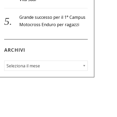
Grande successo per il 1° Campus
Motocross Enduro per ragazzi
ARCHIVI
A
r
c
h
i
v
i