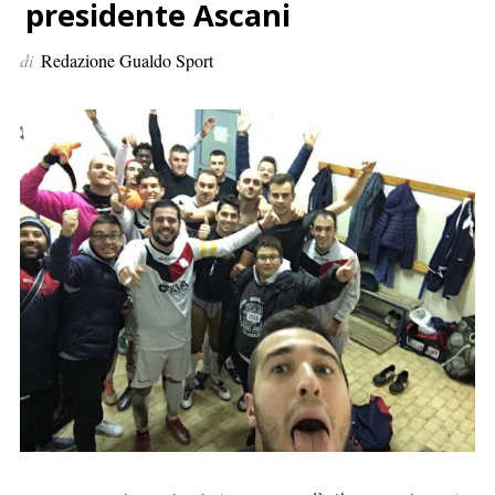
p
presidente Ascani
e
di
Redazione Gualdo Sport
r
: