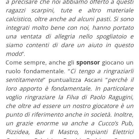
a precisare che noi abbiamo offerto a questi
e
ragazzi scarpini, tute e altro materiale
r
calcistico, oltre anche ad alcuni pasti. Si sono
c
a
integrati molto bene con noi, hanno portato
p
una ventata di allegria nello spogliatoio e
e
siamo contenti di dare un aiuto in questo
r
modo
“.
:
Come sempre, anche gli
sponsor
giocano un
ruolo fondamentale. “
Ci tengo a ringraziarli
sentitamente
” puntualizza Ascani “
perchè il
loro apporto è fondamentale. In particolare
voglio ringraziare la Filva di Paolo Ragugini,
che oltre ad essere un nostro giocatore è un
punto di riferimento anche in società. Inoltre,
un grazie enorme va anche a Cucco’s Pub,
Pizzidea, Bar Il Mastro, Impianti Elettrici