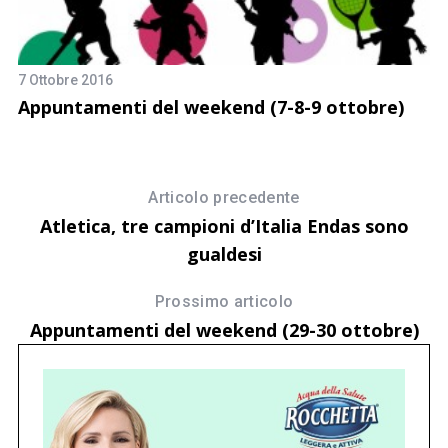
7 Ottobre 2016
Appuntamenti del weekend (7-8-9 ottobre)
2 
M
U
Articolo precedente
Atletica, tre campioni d’Italia Endas sono
gualdesi
Prossimo articolo
Appuntamenti del weekend (29-30 ottobre)