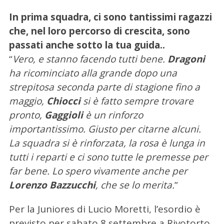
c
In prima squadra, ci sono tantissimi ragazzi
a
che, nel loro percorso di crescita, sono
p
passati anche sotto la tua guida..
e
r
“
Vero, e stanno facendo tutti bene.
Dragoni
:
ha ricominciato alla grande dopo una
strepitosa seconda parte di stagione fino a
maggio,
Chiocci
si è fatto sempre trovare
pronto,
Gaggioli
è un rinforzo
importantissimo. Giusto per citarne alcuni.
La squadra si è rinforzata, la rosa è lunga in
tutti i reparti e ci sono tutte le premesse per
far bene. Lo spero vivamente anche per
Lorenzo Bazzucchi
, che se lo merita.
”
Per la Juniores di Lucio Moretti, l’esordio è
previsto per sabato 8 settembre a Rivotorto