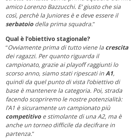
amico Lorenzo Bazzucchi. E’ giusto che sia
così, perchè la Juniores è e deve essere il
serbatoio
della prima squadra.
”
Qual è l’obiettivo stagionale?
“
Ovviamente prima di tutto viene la
crescita
dei ragazzi. Per quanto riguarda il
campionato, grazie ai playoff raggiunti lo
scorso anno, siamo stati ripescati in
A1
,
quindi da quel punto di vista l’obiettivo di
base è mantenere la categoria. Poi, strada
facendo scopriremo le nostre potenzialità:
l’A1 è sicuramente un campionato più
competitivo
e stimolante di una A2, ma è
C
anche un torneo difficile da decifrare in
e
partenza.
”
r