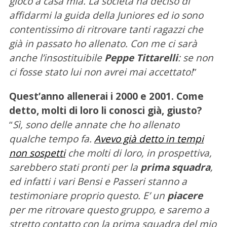
gioco a casa mia. La società ha deciso di
affidarmi la guida della Juniores ed io sono
contentissimo di ritrovare tanti ragazzi che
già in passato ho allenato. Con me ci sarà
anche l’insostituibile
Peppe Tittarelli
: se non
ci fosse stato lui non avrei mai accettato!
”
Quest’anno allenerai i 2000 e 2001. Come
detto, molti di loro li conosci già, giusto?
“
Sì, sono delle annate che ho allenato
qualche tempo fa.
Avevo già detto in tempi
non sospetti
che molti di loro, in prospettiva,
sarebbero stati pronti per la
prima squadra
,
ed infatti i vari Bensi e Passeri stanno a
testimoniare proprio questo. E’ un
piacere
per me ritrovare questo gruppo, e saremo a
stretto contatto con la prima squadra del mio