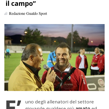
p
il campo”
e
di
Redazione Gualdo Sport
r
:
E’
uno degli allenatori del settore
giovanile gualdese più
amato
ed