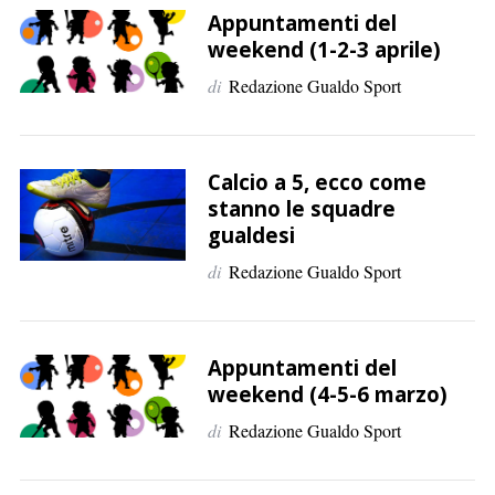
Appuntamenti del
weekend (1-2-3 aprile)
di
Redazione Gualdo Sport
C
e
r
Calcio a 5, ecco come
c
stanno le squadre
a
gualdesi
p
e
di
Redazione Gualdo Sport
r
:
Appuntamenti del
weekend (4-5-6 marzo)
di
Redazione Gualdo Sport