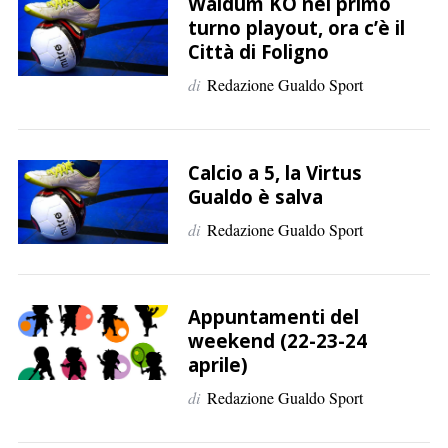
p
Waldum KO nel primo
turno playout, ora c’è il
e
Città di Foligno
r
:
di
Redazione Gualdo Sport
Calcio a 5, la Virtus
Gualdo è salva
di
Redazione Gualdo Sport
Appuntamenti del
weekend (22-23-24
aprile)
di
Redazione Gualdo Sport