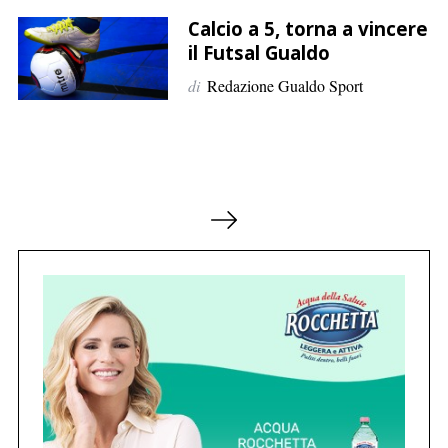
Calcio a 5, torna a vincere
il Futsal Gualdo
di
Redazione Gualdo Sport
P
a
g
i
n
a
z
i
o