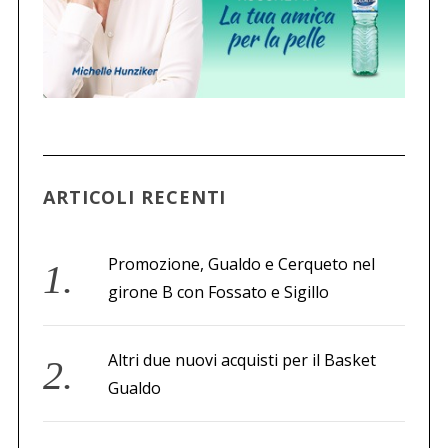
n
e
d
e
g
l
i
ARTICOLI RECENTI
a
r
t
Promozione, Gualdo e Cerqueto nel
i
girone B con Fossato e Sigillo
c
o
Altri due nuovi acquisti per il Basket
l
Gualdo
i