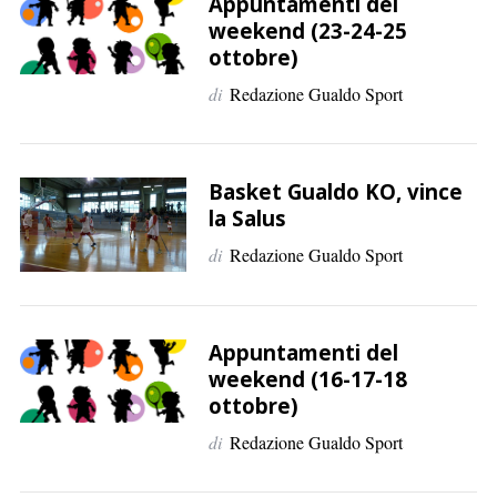
p
Appuntamenti del
weekend (23-24-25
e
ottobre)
r
:
di
Redazione Gualdo Sport
Basket Gualdo KO, vince
la Salus
di
Redazione Gualdo Sport
Appuntamenti del
weekend (16-17-18
ottobre)
di
Redazione Gualdo Sport