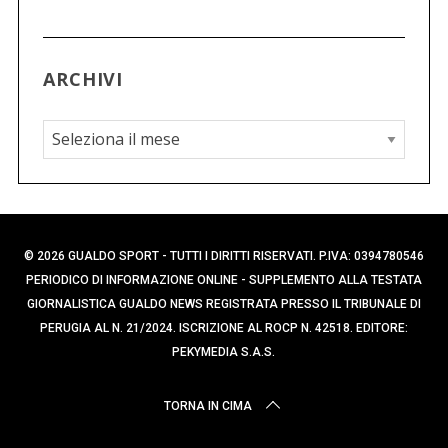
ARCHIVI
A
r
c
h
i
© 2026 GUALDO SPORT - TUTTI I DIRITTI RISERVATI. P.IVA: 0394780546
v
PERIODICO DI INFORMAZIONE ONLINE - SUPPLEMENTO ALLA TESTATA
i
GIORNALISTICA GUALDO NEWS REGISTRATA PRESSO IL TRIBUNALE DI
PERUGIA AL N. 21/2024. ISCRIZIONE AL ROCP N. 42518. EDITORE:
PEKYMEDIA S.A.S.
TORNA IN CIMA