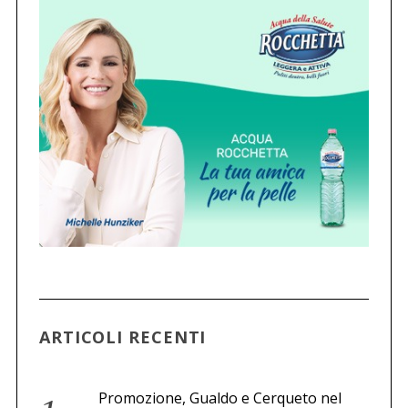
i
n
a
z
i
o
n
e
d
e
g
l
i
ARTICOLI RECENTI
a
r
t
Promozione, Gualdo e Cerqueto nel