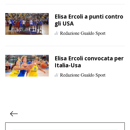
e
r
c
Elisa Ercoli a punti contro
a
gli USA
p
di
Redazione Gualdo Sport
e
r
:
Elisa Ercoli convocata per
Italia-Usa
di
Redazione Gualdo Sport
P
a
g